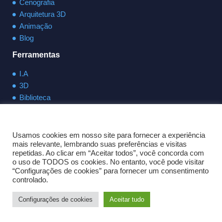
Cenografia
Arquitetura 3D
Animação
Blog
Ferramentas
I.A
3D
Biblioteca
Fale conosco
Cookies
contato@sanvicttor.com.br
Usamos cookies em nosso site para fornecer a experiência
mais relevante, lembrando suas preferências e visitas
(11) 94947-6674
repetidas. Ao clicar em “Aceitar todos”, você concorda com
o uso de TODOS os cookies. No entanto, você pode visitar
Fale pelo WhatsApp
“Configurações de cookies” para fornecer um consentimento
controlado.
Configurações de cookies
Aceitar tudo
Sanvicttor Copyright © 2015 -2026 | Todos os direitos reservados.