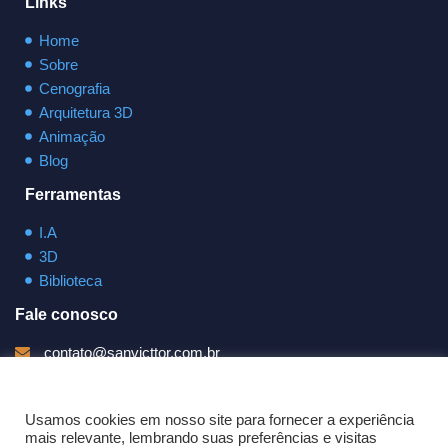
Links
Home
Sobre
Cenografia
Arquitetura 3D
Animação
Blog
Ferramentas
I.A
3D
Biblioteca
Fale conosco
contato@sanvicttor.com.br
(11) 94947-6674
Cookies
Fale pelo WhatsApp
Usamos cookies em nosso site para fornecer a experiência
mais relevante, lembrando suas preferências e visitas